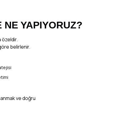
 NE YAPIYORUZ?
özeldir.
öre belirlenir.
tejisi
etimi
azanmak ve doğru