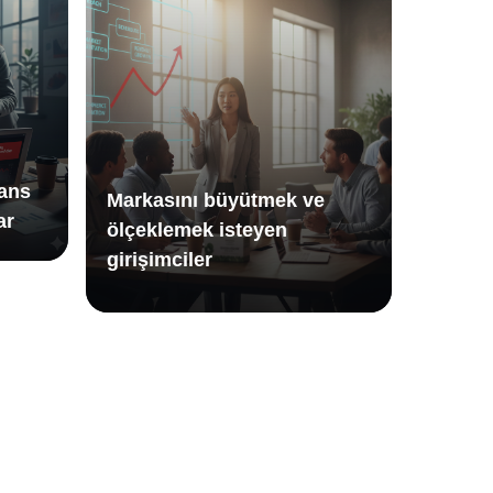
ans
Markasını büyütmek ve
ar
ölçeklemek isteyen
girişimciler