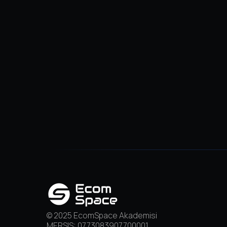
© 2025 EcomSpace Akademisi
MERSIS: 0773083907700001