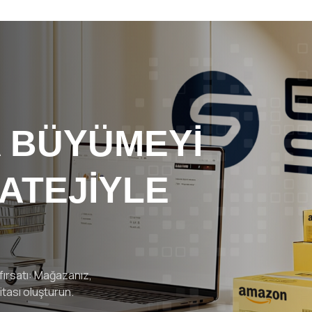
 BÜYÜMEYİ
ATEJİYLE
ırsatı: Mağazanız,
ritası oluşturun.