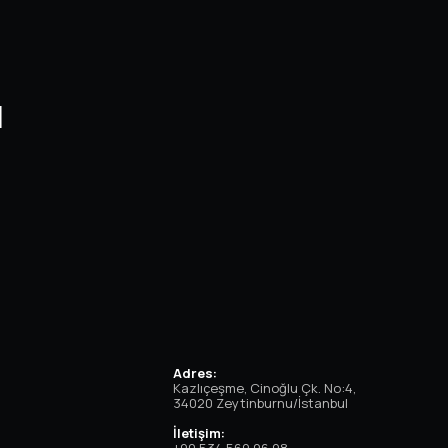
M
Adres:
Kazlıçeşme, Cinoğlu Çk. No:4,
34020 Zeytinburnu/İstanbul
İletişim:
+90 534 569 96 98